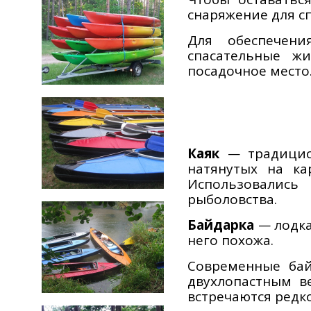
снаряжение для сп
Для обеспечени
спасательные ж
посадочное место
Каяк
традицио
—
натянутых на ка
Использовались
рыболовства.
Байдарка
лодка
—
него похожа.
Современные ба
двухлопастным в
встречаются редко